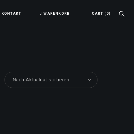
KONTAKT
WARENKORB
CART
(0)
ung
ining
g