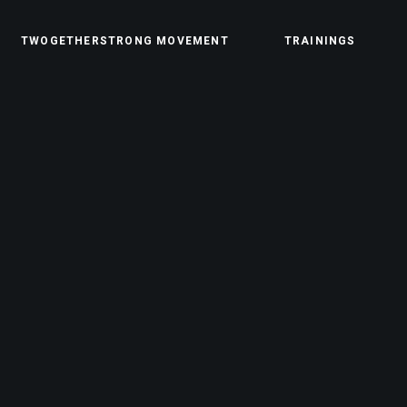
TWOGETHERSTRONG MOVEMENT
TRAININGS
Ernährungsberat
Rehabilitationstra
Athletiktraining
Rückentraining
TRX-Training
Muskelaufbau
Body Fitness
Functional Trainin
Lauftraining