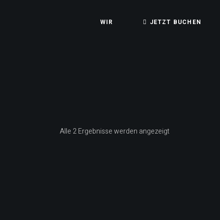
Skip
to
the
WIR
JETZT BUCHEN
content
Referenzen
Nach
Alle 2 Ergebnisse werden angezeigt
Aktualität
sortiert